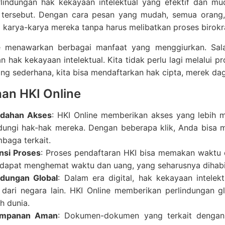
rlindungan hak kekayaan intelektual yang efektif dan mu
 tersebut. Dengan cara pesan yang mudah, semua orang, 
 karya-karya mereka tanpa harus melibatkan proses birokra
e menawarkan berbagai manfaat yang menggiurkan. Sal
n hak kekayaan intelektual. Kita tidak perlu lagi melalui p
ng sederhana, kita bisa mendaftarkan hak cipta, merek da
han HKI Online
dahan Akses
: HKI Online memberikan akses yang lebih 
dungi hak-hak mereka. Dengan beberapa klik, Anda bisa m
mbaga terkait.
ensi Proses
: Proses pendaftaran HKI bisa memakan waktu d
dapat menghemat waktu dan uang, yang seharusnya dihabisk
ndungan Global
: Dalam era digital, hak kekayaan intele
 dari negara lain. HKI Online memberikan perlindungan 
h dunia.
impanan Aman
: Dokumen-dokumen yang terkait denga