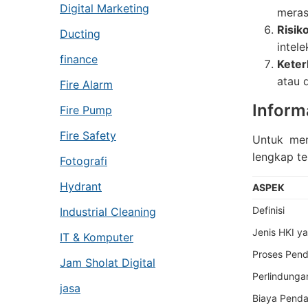
Digital Marketing
meras
Risik
Ducting
intele
finance
Keter
atau 
Fire Alarm
Inform
Fire Pump
Fire Safety
Untuk mem
lengkap te
Fotografi
Hydrant
ASPEK
Definisi
Industrial Cleaning
Jenis HKI y
IT & Komputer
Proses Pend
Jam Sholat Digital
Perlindunga
jasa
Biaya Penda