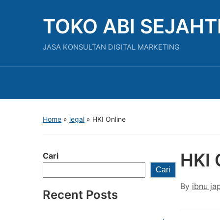
TOKO ABI SEJAH
JASA KONSULTAN DIGITAL MARKETING
Home
»
legal
»
HKI Online
HKI 
Cari
Cari
By
ibnu ja
Recent Posts