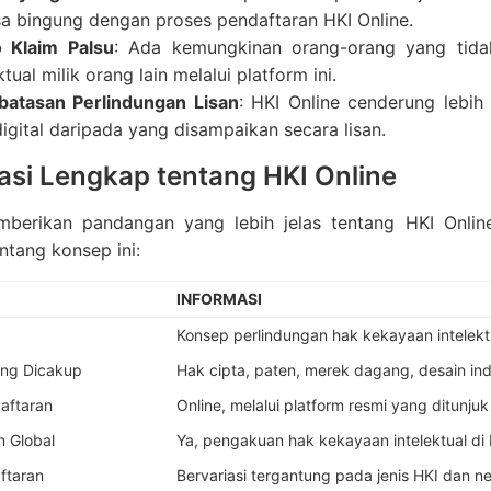
a bingung dengan proses pendaftaran HKI Online.
o Klaim Palsu
: Ada kemungkinan orang-orang yang tida
ktual milik orang lain melalui platform ini.
batasan Perlindungan Lisan
: HKI Online cenderung lebih 
digital daripada yang disampaikan secara lisan.
asi Lengkap tentang HKI Online
berikan pandangan yang lebih jelas tentang HKI Online,
ntang konsep ini:
INFORMASI
Konsep perlindungan hak kekayaan intelektua
ang Dicakup
Hak cipta, paten, merek dagang, desain indus
aftaran
Online, melalui platform resmi yang ditunju
n Global
Ya, pengakuan hak kekayaan intelektual di
ftaran
Bervariasi tergantung pada jenis HKI dan n