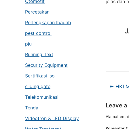
Otomotif
jelas dan
Percetakan
Perlengkapan Ibadah
J
pest control
pju
Running Text
Security Equipment
Sertifikasi Iso
←
HKI M
sliding gate
Telekomunikasi
Leave a
Tenda
Alamat email
Videotron & LED Display
Komentar
*