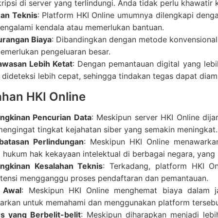
ripsi di server yang terlindungi. Anda tidak perlu khawatir 
an Teknis
: Platform HKI Online umumnya dilengkapi den
mengalami kendala atau memerlukan bantuan.
rangan Biaya
: Dibandingkan dengan metode konvensional, 
memerlukan pengeluaran besar.
wasan Lebih Ketat
: Dengan pemantauan digital yang lebi
 dideteksi lebih cepat, sehingga tindakan tegas dapat diamb
han HKI Online
gkinan Pencurian Data
: Meskipun server HKI Online dij
mengingat tingkat kejahatan siber yang semakin meningkat.
batasan Perlindungan
: Meskipun HKI Online menawarkan
 hukum hak kekayaan intelektual di berbagai negara, yan
ngkinan Kesalahan Teknis
: Terkadang, platform HKI O
tensi mengganggu proses pendaftaran dan pemantauan.
 Awal
: Meskipun HKI Online menghemat biaya dalam j
uarkan untuk memahami dan menggunakan platform tersebu
s yang Berbelit-belit
: Meskipun diharapkan menjadi leb