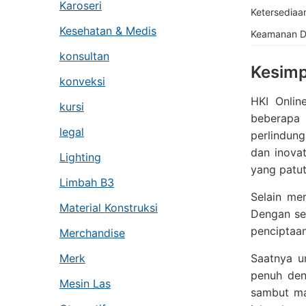
Karoseri
Ketersediaa
Kesehatan & Medis
Keamanan D
konsultan
Kesimp
konveksi
HKI Onlin
kursi
beberapa 
legal
perlindun
dan inovat
Lighting
yang patut
Limbah B3
Selain me
Material Konstruksi
Dengan se
penciptaa
Merchandise
Saatnya u
Merk
penuh den
Mesin Las
sambut ma