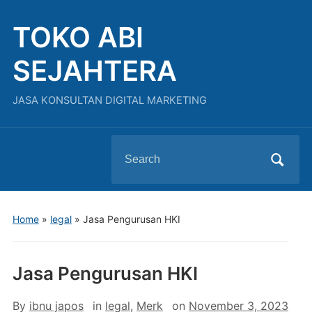
TOKO ABI
SEJAHTERA
JASA KONSULTAN DIGITAL MARKETING
Search
for:
Home
»
legal
»
Jasa Pengurusan HKI
Jasa Pengurusan HKI
By
ibnu japos
in
legal
,
Merk
on
November 3, 2023