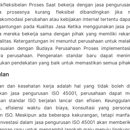
akfleksibelan Proses Saat bekerja dengan jasa penguru
a prosesnya kurang fleksibel dibandingkan jika m
komodasi perubahan atau kebijakan internal tertentu dap
gantungan pada Kualitas Jasa Ketika menggunakan jasa 
 mereka bekerja sama dengan pihak yang memiliki reka
alitas. Ketergantungan ini menuntut perusahaan untuk mela
suaian dengan Budaya Perusahaan Proses implementasi
a perusahaan. Pengenalan standar baru dapat menimb
lukan pendekatan yang baik untuk memastikan semua pihak 
lan
an dan kesehatan kerja adalah hal yang tidak boleh 
kan jasa pengurusan ISO 45001, perusahaan dapat m
aan standar ISO berjalan lancar dan efisien. Keunggulan
tas, efisiensi waktu dan biaya, konsultasi yang pers
an ISO. Meskipun ada beberapa kekurangan, tetapi manfa
investasi dalam jasa pengurusan ISO 45001 akan memberika
Jangan ragu untuk mengambil langkah maju menuju lingkun