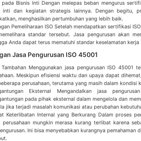
 pada Bisnis Inti Dengan melepas beban mengurus sertif
s inti dan kegiatan strategis lainnya. Dengan begitu, p
gkatkan, menghasilkan pertumbuhan yang lebih baik.
gan Pemeliharaan ISO Setelah mendapatkan sertifikasi IS
emelihara standar tersebut. Jasa pengurusan akan me
gga Anda dapat terus mematuhi standar keselamatan kerja 
gan Jasa Pengurusan ISO 45001
 Tambahan Menggunakan jasa pengurusan ISO 45001 te
ahaan. Meskipun efisiensi waktu dan upaya dapat dihemat
beberapa perusahaan, terutama yang masih dalam kondisi 
rgantungan Eksternal Mengandalkan jasa pengurusa
gantungan pada pihak eksternal dalam mengelola dan memel
la jika terjadi masalah komunikasi atau perubahan kebutuh
at Keterlibatan Internal yang Berkurang Dalam proses pe
 perusahaan mungkin merasa kurang terlibat karena seb
pengurusan. Ini bisa menyebabkan kurangnya pemahaman dan
ut.