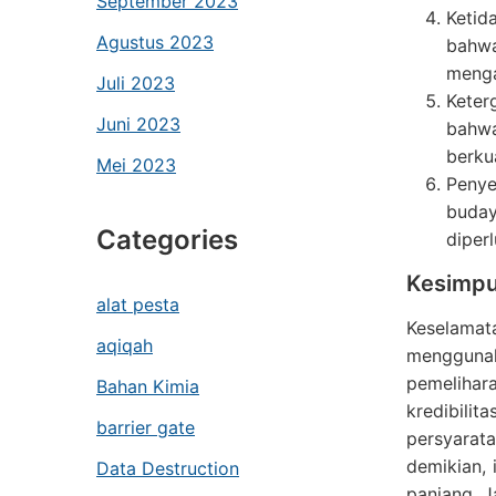
September 2023
Ketid
Agustus 2023
bahw
menga
Juli 2023
Keter
Juni 2023
bahwa
berku
Mei 2023
Penye
buday
Categories
diper
Kesimpu
alat pesta
Keselamat
aqiqah
mengguna
pemelihar
Bahan Kimia
kredibili
barrier gate
persyarat
demikian, 
Data Destruction
panjang. 