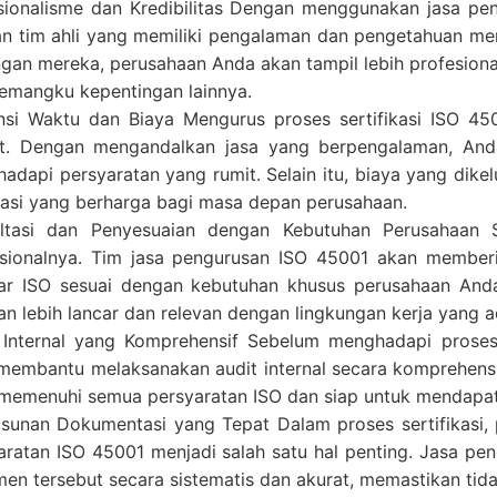
sionalisme dan Kredibilitas Dengan menggunakan jasa pe
n tim ahli yang memiliki pengalaman dan pengetahuan men
gan mereka, perusahaan Anda akan tampil lebih profesional 
emangku kepentingan lainnya.
ensi Waktu dan Biaya Mengurus proses sertifikasi ISO 
it. Dengan mengandalkan jasa yang berpengalaman, A
adapi persyaratan yang rumit. Selain itu, biaya yang dike
tasi yang berharga bagi masa depan perusahaan.
ltasi dan Penyesuaian dengan Kebutuhan Perusahaan S
sionalnya. Tim jasa pengurusan ISO 45001 akan member
ar ISO sesuai dengan kebutuhan khusus perusahaan Anda
lan lebih lancar dan relevan dengan lingkungan kerja yang a
 Internal yang Komprehensif Sebelum menghadapi proses
membantu melaksanakan audit internal secara komprehensi
 memenuhi semua persyaratan ISO dan siap untuk mendapatk
sunan Dokumentasi yang Tepat Dalam proses sertifikasi
aratan ISO 45001 menjadi salah satu hal penting. Jasa
en tersebut secara sistematis dan akurat, memastikan tida