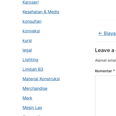
Karoseri
Kesehatan & Medis
konsultan
konveksi
←
Biaya
kursi
Leave a
legal
Lighting
Alamat email
Limbah B3
Komentar
*
Material Konstruksi
Merchandise
Merk
Mesin Las