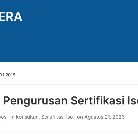
TERA
001:2015
 Pengurusan Sertifikasi I
pos
in
konsultan
,
Sertifikasi Iso
on
Agustus 21, 2023