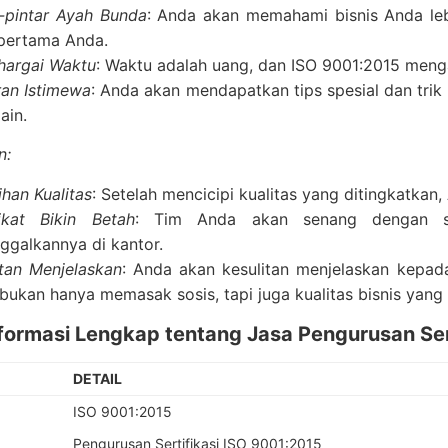
r-pintar Ayah Bunda
: Anda akan memahami bisnis Anda le
pertama Anda.
argai Waktu
: Waktu adalah uang, dan ISO 9001:2015 men
an Istimewa
: Anda akan mendapatkan tips spesial dan trik
ain.
n:
ihan Kualitas
: Setelah mencicipi kualitas yang ditingkatkan,
fikat Bikin Betah
: Tim Anda akan senang dengan ser
ggalkannya di kantor.
itan Menjelaskan
: Anda akan kesulitan menjelaskan kep
bukan hanya memasak sosis, tapi juga kualitas bisnis yang
nformasi Lengkap tentang Jasa Pengurusan Ser
DETAIL
ISO 9001:2015
Pengurusan Sertifikasi ISO 9001:2015