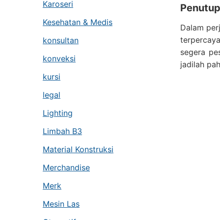
Karoseri
Penutup
Kesehatan & Medis
Dalam perj
terpercaya
konsultan
segera pes
konveksi
jadilah pa
kursi
legal
Lighting
Limbah B3
Material Konstruksi
Merchandise
Merk
Mesin Las