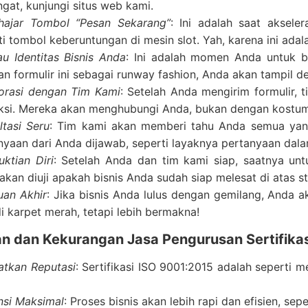
gat, kunjungi situs web kami.
ajar Tombol “Pesan Sekarang”
: Ini adalah saat aksele
ti tombol keberuntungan di mesin slot. Yah, karena ini adal
au Identitas Bisnis Anda
: Ini adalah momen Anda untuk ber
kan formulir ini sebagai runway fashion, Anda akan tampil 
orasi dengan Tim Kami
: Setelah Anda mengirim formulir, 
aksi. Mereka akan menghubungi Anda, bukan dengan kostum 
ltasi Seru
: Tim kami akan memberi tahu Anda semua yang
nyaan dari Anda dijawab, seperti layaknya pertanyaan dala
ktian Diri
: Setelah Anda dan tim kami siap, saatnya unt
akan diuji apakah bisnis Anda sudah siap melesat di atas st
uan Akhir
: Jika bisnis Anda lulus dengan gemilang, Anda a
di karpet merah, tetapi lebih bermakna!
an dan Kekurangan Jasa Pengurusan Sertifika
atkan Reputasi
: Sertifikasi ISO 9001:2015 adalah seperti m
ensi Maksimal
: Proses bisnis akan lebih rapi dan efisien, se