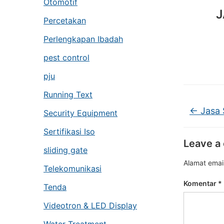
Otomotif
J
Percetakan
Perlengkapan Ibadah
pest control
pju
Running Text
←
Jasa S
Security Equipment
Sertifikasi Iso
Leave a
sliding gate
Alamat email
Telekomunikasi
Komentar
*
Tenda
Videotron & LED Display