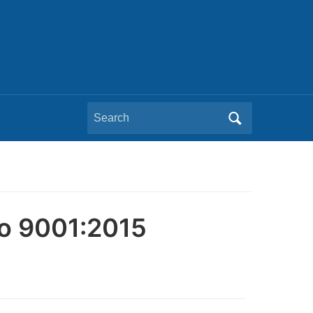
Search
for:
so 9001:2015