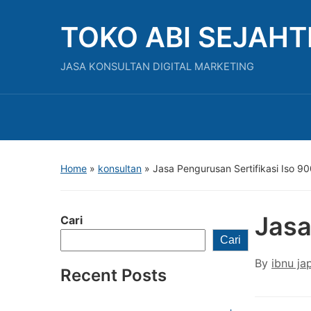
TOKO ABI SEJAH
JASA KONSULTAN DIGITAL MARKETING
Home
»
konsultan
»
Jasa Pengurusan Sertifikasi Iso 9
Jasa
Cari
Cari
By
ibnu ja
Recent Posts