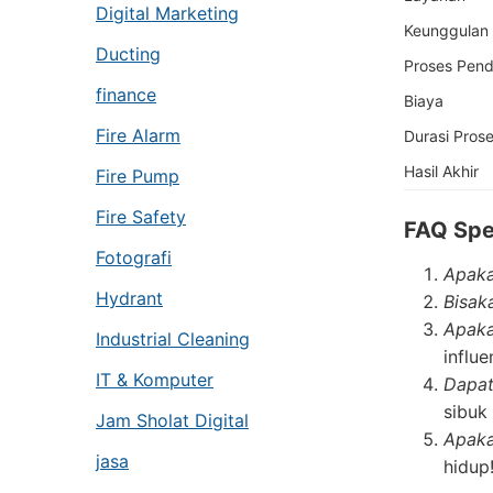
Digital Marketing
Keunggulan
Ducting
Proses Pend
finance
Biaya
Fire Alarm
Durasi Pros
Hasil Akhir
Fire Pump
Fire Safety
FAQ Spe
Fotografi
Apaka
Hydrant
Bisak
Apaka
Industrial Cleaning
influe
IT & Komputer
Dapat
sibuk
Jam Sholat Digital
Apaka
jasa
hidup