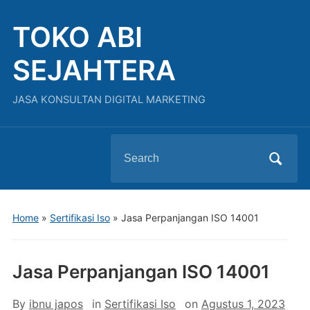
TOKO ABI
SEJAHTERA
JASA KONSULTAN DIGITAL MARKETING
Search
for:
Home
»
Sertifikasi Iso
»
Jasa Perpanjangan ISO 14001
Jasa Perpanjangan ISO 14001
By
ibnu japos
in
Sertifikasi Iso
on
Agustus 1, 2023