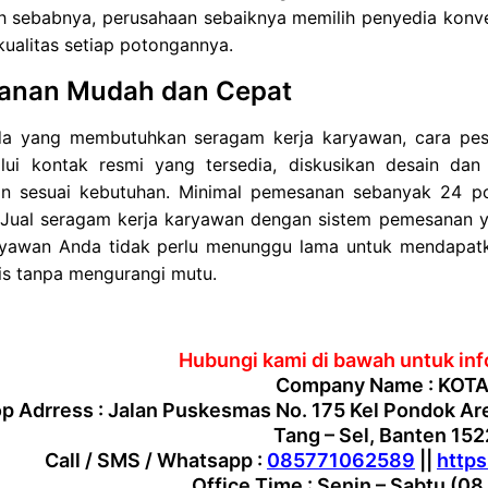
lah sebabnya, perusahaan sebaiknya memilih penyedia kon
ualitas setiap potongannya.
anan Mudah dan Cepat
a yang membutuhkan seragam kerja karyawan, cara pe
lui kontak resmi yang tersedia, diskusikan desain dan
n sesuai kebutuhan. Minimal pemesanan sebanyak 24 pcs 
 Jual seragam kerja karyawan dengan sistem pemesanan y
ryawan Anda tidak perlu menunggu lama untuk mendapatka
is tanpa mengurangi mutu.
Hubungi kami di bawah untuk info
Company Name : KOTA
 Adrress : Jalan Puskesmas No. 175 Kel Pondok Ar
Tang – Sel, Banten 15
Call / SMS / Whatsapp :
085771062589
||
http
Office Time : Senin – Sabtu (08