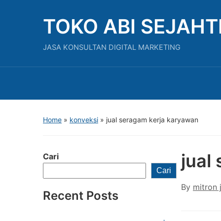
TOKO ABI SEJAH
JASA KONSULTAN DIGITAL MARKETING
Home
»
konveksi
»
jual seragam kerja karyawan
jual
Cari
Cari
By
mitron 
Recent Posts