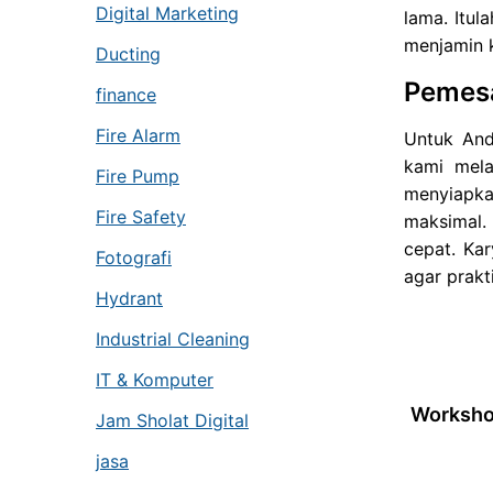
Digital Marketing
lama. Itu
menjamin k
Ducting
Pemes
finance
Fire Alarm
Untuk And
kami mela
Fire Pump
menyiapka
Fire Safety
maksimal.
cepat. Ka
Fotografi
agar prakt
Hydrant
Industrial Cleaning
IT & Komputer
Workshop
Jam Sholat Digital
jasa