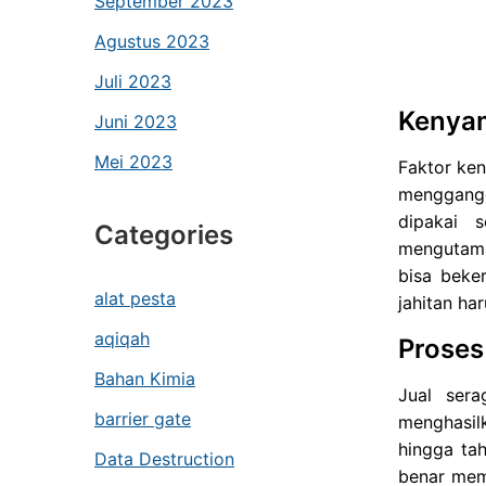
September 2023
Agustus 2023
Juli 2023
Kenyam
Juni 2023
Mei 2023
Faktor ken
menggangg
dipakai 
Categories
mengutama
bisa beker
alat pesta
jahitan ha
aqiqah
Proses
Bahan Kimia
Jual sera
barrier gate
menghasil
hingga tah
Data Destruction
benar mem