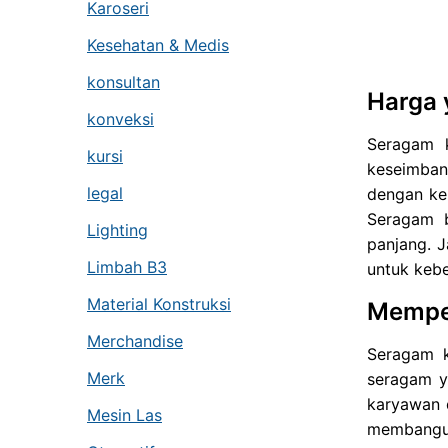
Karoseri
Kesehatan & Medis
konsultan
Harga 
konveksi
Seragam k
kursi
keseimbang
legal
dengan ke
Seragam b
Lighting
panjang. J
Limbah B3
untuk kebe
Material Konstruksi
Memper
Merchandise
Seragam k
Merk
seragam ya
karyawan 
Mesin Las
membangun