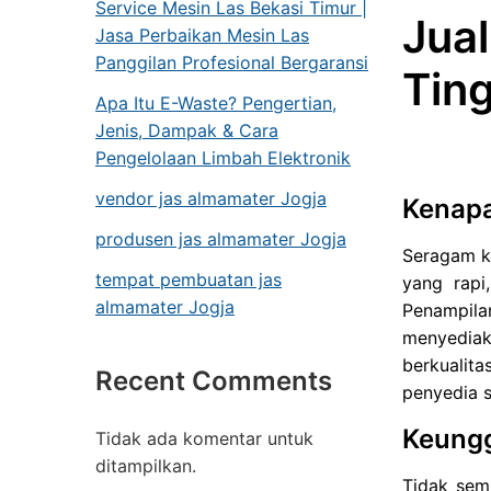
Service Mesin Las Bekasi Timur |
Jua
Jasa Perbaikan Mesin Las
Panggilan Profesional Bergaransi
Ting
Apa Itu E-Waste? Pengertian,
Jenis, Dampak & Cara
Pengelolaan Limbah Elektronik
vendor jas almamater Jogja
Kenapa
produsen jas almamater Jogja
Seragam ke
tempat pembuatan jas
yang rapi
almamater Jogja
Penampila
menyedia
berkualit
Recent Comments
penyedia s
Keungg
Tidak ada komentar untuk
ditampilkan.
Tidak sem