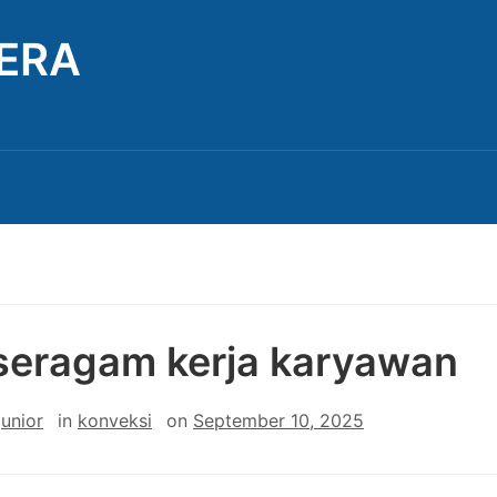
TERA
 seragam kerja karyawan
junior
in
konveksi
on
September 10, 2025