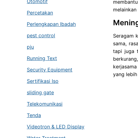
Otomotif
membantu 
melainkan 
Percetakan
Menin
Perlengkapan Ibadah
pest control
Seragam k
sama, ras
pju
tapi juga
Running Text
berkurang
kerjasama 
Security Equipment
yang lebih
Sertifikasi Iso
sliding gate
Telekomunikasi
Tenda
Videotron & LED Display