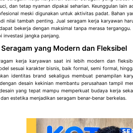
ci, dan tetap nyaman dipakai seharian. Keunggulan lain a
rofesional meski digunakan untuk aktivitas padat. Bahan 
adi nilai tambah penting. Jual seragam kerja karyawan h
dapat bekerja dengan maksimal tanpa merasa terganggu. 
pi investasi jangka panjang.
 Seragam yang Modern dan Fleksibel
ragam kerja karyawan saat ini lebih modern dan fleksibe
del sesuai karakter bisnis, baik formal, semi formal, hingg
kan identitas brand sekaligus membuat penampilan karya
dengan desain kekinian membantu perusahaan tampil meno
 desain yang tepat mampu memperkuat budaya kerja sekali
 dan estetika menjadikan seragam benar-benar berkelas.