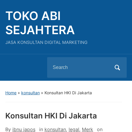
TOKO ABI
SEJAHTERA
JASA KONSULTAN DIGITAL MARKETING
Search
for:
Home
»
konsultan
»
Konsultan HKI Di Jakarta
Konsultan HKI Di Jakarta
By
ibnu japos
in
konsultan
,
legal
,
Merk
on