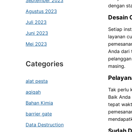
September 2023
dengan sta
Agustus 2023
Desain 
Juli 2023
Setiap ins
Juni 2023
layanan cu
Mei 2023
pemesanan
Anda dari 
pelanggan 
Categories
masing.
Pelayan
alat pesta
Tak perlu 
aqiqah
Baik Anda 
Bahan Kimia
tepat wakt
pemesanan
barrier gate
mendapatka
Data Destruction
Sudah D