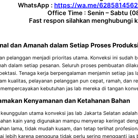
WhatsApp :
https://wa.me/628581456
Office Time : Senin – Sabtu (0
Fast respon silahkan menghubungi k
onal dan Amanah dalam Setiap Proses Produks
n pelanggan menjadi prioritas utama. Konveksi ini sudah be
ah dalam setiap pesanan. Seluruh proses pembuatan dilaku
pektasi. Tenaga kerja berpengalaman menjamin setiap jas l
am kualitas, pelayanan pelanggan pun cepat, ramah, dan re
 mempercayakan kebutuhan jas lab mereka di tangan konvek
amakan Kenyamanan dan Ketahanan Bahan
 keunggulan utama konveksi jas lab Jakarta Selatan adal
 Bahan kain yang digunakan mampu menyerap keringat deng
ahan lama, tidak mudah kusam, dan tetap terlihat profesion
lai lebih karena pengguna tidak perlu sering mengganti jas