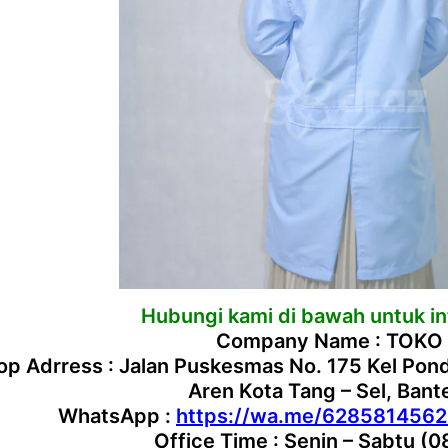
Hubungi kami di bawah untuk inf
Company Name : TOKO
p Adrress : Jalan Puskesmas No. 175 Kel Po
Aren Kota Tang – Sel, Ban
WhatsApp :
https://wa.me/628581456
Office Time : Senin – Sabtu (0