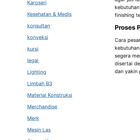
Karoseri
kebutuhan 
Kesehatan & Medis
finishing 
konsultan
Proses
konveksi
Cara pesan
kebutuhan 
kursi
segera mem
legal
disertai d
dan yakin 
Lighting
Limbah B3
Material Konstruksi
Merchandise
Merk
Mesin Las