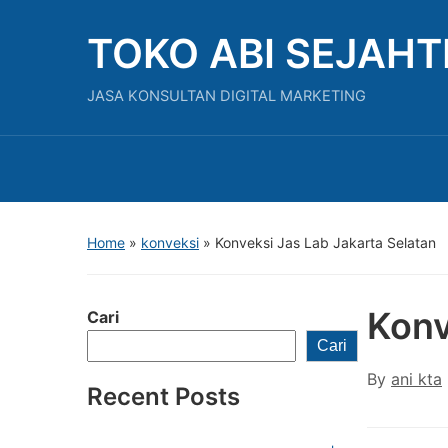
TOKO ABI SEJAH
JASA KONSULTAN DIGITAL MARKETING
Home
»
konveksi
»
Konveksi Jas Lab Jakarta Selatan
Konv
Cari
Cari
By
ani kta
Recent Posts