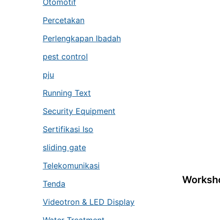
Otomotif
Percetakan
Perlengkapan Ibadah
pest control
pju
Running Text
Security Equipment
Sertifikasi Iso
sliding gate
Telekomunikasi
Worksho
Tenda
Videotron & LED Display