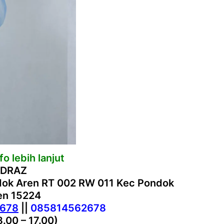
o lebih lanjut
 DRAZ
ndok Aren RT 002 RW 011 Kec Pondok
ten 15224
2678
||
085814562678
8.00 – 17.00)