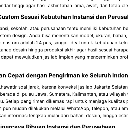
ndar tinggi agar hasil akhir tahan lama, awet, dan tetap el
Custom Sesuai Kebutuhan Instansi dan Perus
tansi, sekolah, atau perusahaan tentu memiliki kebutuhan b
stom design. Anda bisa menentukan model, ukuran, bahan, 
 custom adalah 24 pcs, sangat ideal untuk kebutuhan ke
tahap desain hingga produksi akhir agar hasil sesuai hara
dapat mewujudkan jas lab impian yang mencerminkan profes
an Cepat dengan Pengiriman ke Seluruh Indon
khawatir soal jarak, karena konveksi jas lab Jakarta Selata
berada di pulau Jawa, Sumatera, Kalimantan, atau wilaya
u. Setiap pengiriman dikemas rapi untuk menjaga kualitas 
 pun mudah dilakukan melalui WhatsApp, telepon, atau em
n informasi lengkap mulai dari bahan, desain, hingga esti
ipercaya Ribuan Instansi dan Perusahaan