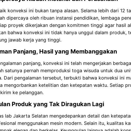
aik konveksi ini bukan tanpa alasan. Selama lebih dari 12 t
lah dipercaya oleh ribuan instansi pendidikan, lembaga pen
tiap proyek dikerjakan dengan komitmen tinggi agar hasil
n bahwa konveksi ini tidak hanya unggul dalam produk, t
ng jawab kerja yang tinggi.
man Panjang, Hasil yang Membanggakan
galaman panjang, konveksi ini telah mengerjakan berbagai
alah satunya pernah memproduksi toga wisuda untuk dua u
a. Dari pengalaman tersebut, terbukti bahwa konveksi ini 
a mengorbankan ketelitian dan ketepatan waktu. Setiap pro
kirim ke pelanggan.
lan Produk yang Tak Diragukan Lagi
as lab Jakarta Selatan mengedepankan detail dan ketepata
fesional menggunakan mesin modern. Selain itu, kualitas kan
ampak elegan dan berkelas. Keunggulan lainnya adalah kons