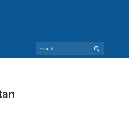
Search
for:
tan