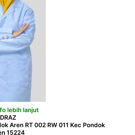
o lebih lanjut
 DRAZ
ndok Aren RT 002 RW 011 Kec Pondok
ten 15224