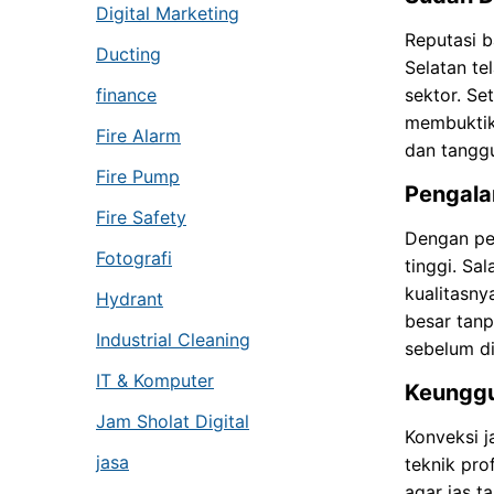
Digital Marketing
Reputasi b
Ducting
Selatan te
finance
sektor. Se
membuktika
Fire Alarm
dan tanggu
Fire Pump
Pengala
Fire Safety
Dengan pen
Fotografi
tinggi. S
kualitasny
Hydrant
besar tanp
Industrial Cleaning
sebelum di
IT & Komputer
Keunggu
Jam Sholat Digital
Konveksi j
jasa
teknik pro
agar jas t