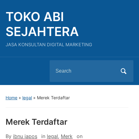
TOKO ABI
SEJAHTERA
JASA KONSULTAN DIGITAL MARKETING
Search
for:
Home
»
legal
»
Merek Terdaftar
Merek Terdaftar
By
ibnu japos
in
legal
,
Merk
on