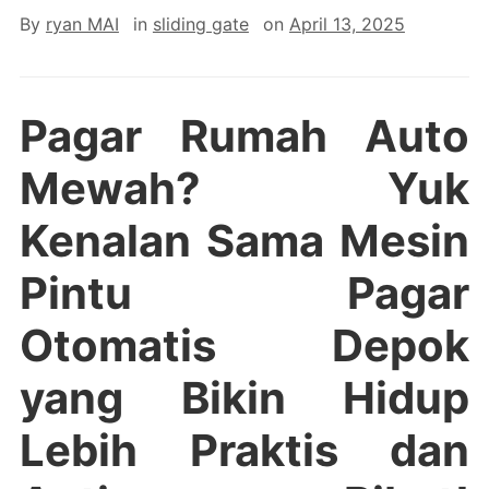
By
ryan MAI
in
sliding gate
on
April 13, 2025
Pagar Rumah Auto
Mewah? Yuk
Kenalan Sama Mesin
Pintu Pagar
Otomatis Depok
yang Bikin Hidup
Lebih Praktis dan