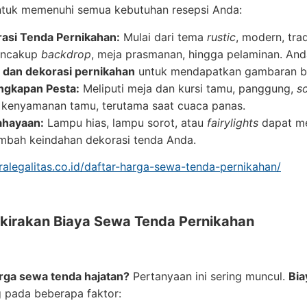
ntuk memenuhi semua kebutuhan resepsi Anda:
asi Tenda Pernikahan:
Mulai dari tema
rustic
, modern, tra
encakup
backdrop
, meja prasmanan, hingga pelaminan. And
 dan dekorasi pernikahan
untuk mendapatkan gambaran b
ngkapan Pesta:
Meliputi meja dan kursi tamu, panggung,
s
 kenyamanan tamu, terutama saat cuaca panas.
ahayaan:
Lampu hias, lampu sorot, atau
fairylights
dapat me
bah keindahan dekorasi tenda Anda.
tralegalitas.co.id/daftar-harga-sewa-tenda-pernikahan/
irakan Biaya Sewa Tenda Pernikahan
rga sewa tenda hajatan?
Pertanyaan ini sering muncul.
Bia
 pada beberapa faktor: