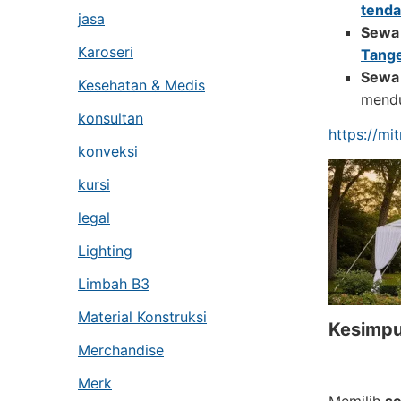
tenda
jasa
Sewa 
Karoseri
Tang
Sewa 
Kesehatan & Medis
mendu
konsultan
https://mi
konveksi
kursi
legal
Lighting
Limbah B3
Material Konstruksi
Kesimpu
Merchandise
Merk