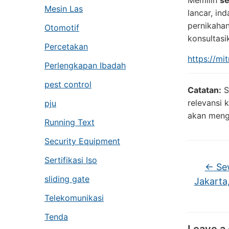
Memilih
se
Mesin Las
lancar, in
pernikahan
Otomotif
konsultasi
Percetakan
https://mi
Perlengkapan Ibadah
pest control
Catatan:
S
relevansi 
pju
akan meng
Running Text
Security Equipment
Sertifikasi Iso
←
Sew
sliding gate
Jakarta
Telekomunikasi
Tenda