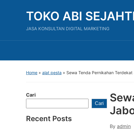
TOKO ABI SEJAH
JASA KONSULTAN DIGITAL MARKETING
Home
»
alat pesta
»
Sewa Tenda Pernikahan Terdekat
Sewa
Cari
Cari
Jab
Recent Posts
By
admin