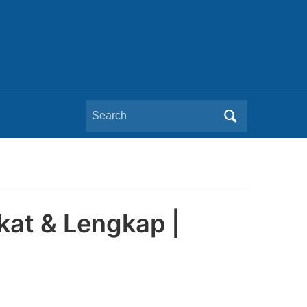
Search
for:
at & Lengkap |