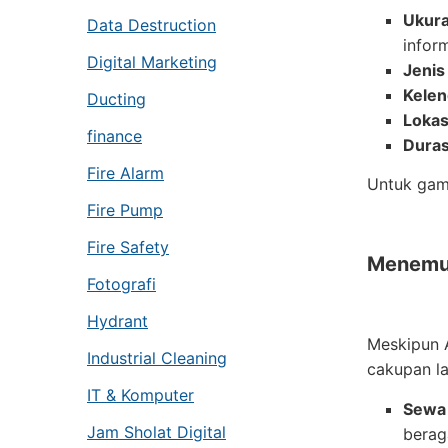
Ukura
Data Destruction
infor
Digital Marketing
Jenis
Kelen
Ducting
Lokas
finance
Duras
Fire Alarm
Untuk gamb
Fire Pump
Fire Safety
Menemuk
Fotografi
Hydrant
Meskipun A
Industrial Cleaning
cakupan la
IT & Komputer
Sewa 
Jam Sholat Digital
berag