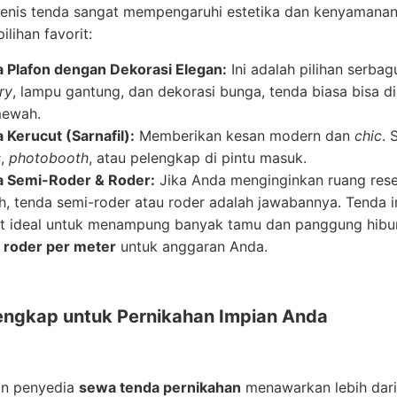
jenis tenda sangat mempengaruhi estetika dan kenyamanan 
ilihan favorit:
 Plafon dengan Dekorasi Elegan:
Ini adalah pilihan serba
ry
, lampu gantung, dan dekorasi bunga, tenda biasa bisa d
mewah.
 Kerucut (Sarnafil):
Memberikan kesan modern dan
chic
. 
s
,
photobooth
, atau pelengkap di pintu masuk.
 Semi-Roder & Roder:
Jika Anda menginginkan ruang rese
h, tenda semi-roder atau roder adalah jawabannya. Tenda
t ideal untuk menampung banyak tamu dan panggung hibur
 roder per meter
untuk anggaran Anda.
engkap untuk Pernikahan Impian Anda
n penyedia
sewa tenda pernikahan
menawarkan lebih dari