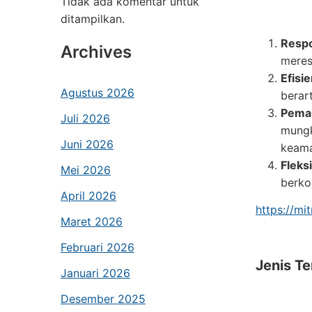
Tidak ada komentar untuk
ditampilkan.
Respo
Archives
meres
Efisie
Agustus 2026
berar
Pemah
Juli 2026
mungk
Juni 2026
keama
Fleksi
Mei 2026
berko
April 2026
https://mi
Maret 2026
Februari 2026
Jenis T
Januari 2026
Desember 2025