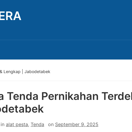
TERA
 & Lengkap | Jabodetabek
 Tenda Pernikahan Terdek
odetabek
in
alat pesta
,
Tenda
on
September 9, 2025