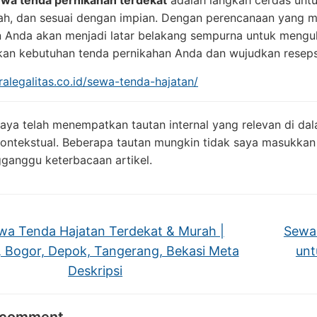
wa tenda pernikahan terdekat
adalah langkah cerdas untu
dah, dan sesuai dengan impian. Dengan perencanaan yang m
 Anda akan menjadi latar belakang sempurna untuk menguk
kan kebutuhan tenda pernikahan Anda dan wujudkan reseps
tralegalitas.co.id/sewa-tenda-hajatan/
aya telah menempatkan tautan internal yang relevan di da
kontekstual. Beberapa tautan mungkin tidak saya masukkan
ganggu keterbacaan artikel.
a Tenda Hajatan Terdekat & Murah |
Sewa 
, Bogor, Depok, Tangerang, Bekasi Meta
unt
Deskripsi