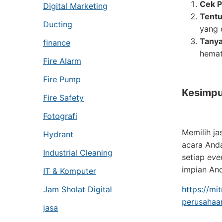
Cek P
Digital Marketing
Tentu
Ducting
yang 
Tanya
finance
hemat
Fire Alarm
Fire Pump
Kesimpu
Fire Safety
Fotografi
Memilih j
Hydrant
acara Anda
Industrial Cleaning
setiap
eve
impian An
IT & Komputer
Jam Sholat Digital
https://mi
perusahaa
jasa