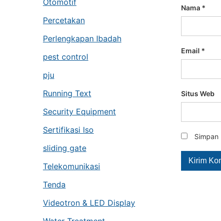
Otomotif
Nama
*
Percetakan
Perlengkapan Ibadah
Email
*
pest control
pju
Running Text
Situs Web
Security Equipment
Sertifikasi Iso
Simpan 
sliding gate
Telekomunikasi
Tenda
Videotron & LED Display