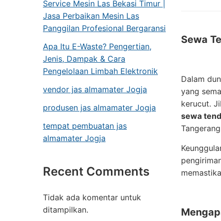
Service Mesin Las Bekasi Timur |
Jasa Perbaikan Mesin Las
Panggilan Profesional Bergaransi
Sewa Te
Apa Itu E-Waste? Pengertian,
Jenis, Dampak & Cara
Pengelolaan Limbah Elektronik
Dalam dun
vendor jas almamater Jogja
yang semak
kerucut. 
produsen jas almamater Jogja
sewa tenda
tempat pembuatan jas
Tangerang
almamater Jogja
Keunggulan
pengiriman
Recent Comments
memastikan
Tidak ada komentar untuk
ditampilkan.
Mengapa