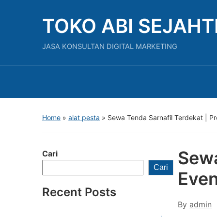
TOKO ABI SEJAH
JASA KONSULTAN DIGITAL MARKETING
Home
»
alat pesta
»
Sewa Tenda Sarnafil Terdekat | Pr
Sewa
Cari
Cari
Even
Recent Posts
By
admin