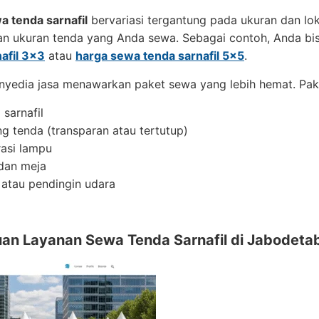
a tenda sarnafil
bervariasi tergantung pada ukuran dan l
an ukuran tenda yang Anda sewa. Sebagai contoh, Anda bis
afil 3×3
atau
harga sewa tenda sarnafil 5×5
.
yedia jasa menawarkan paket sewa yang lebih hemat. Paket
 sarnafil
ng tenda (transparan atau tertutup)
asi lampu
 dan meja
 atau pendingin udara
an Layanan Sewa Tenda Sarnafil di Jabodeta