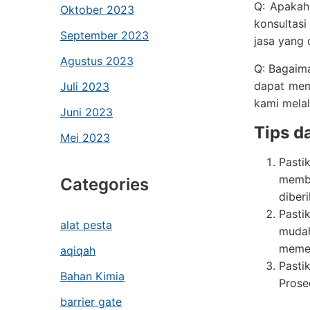
Q: Apakah
Oktober 2023
konsultas
September 2023
jasa yang 
Agustus 2023
Q: Bagaima
dapat meme
Juli 2023
kami melal
Juni 2023
Tips d
Mei 2023
Pasti
memba
Categories
diberi
Pasti
alat pesta
mudah
memen
aqiqah
Pasti
Bahan Kimia
Prose
barrier gate