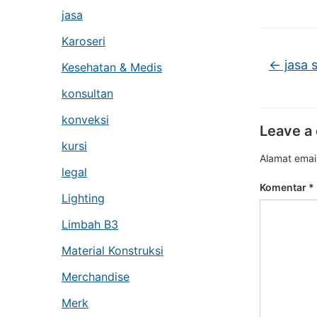
jasa
Karoseri
←
jasa s
Kesehatan & Medis
konsultan
konveksi
Leave a
kursi
Alamat email
legal
Komentar
*
Lighting
Limbah B3
Material Konstruksi
Merchandise
Merk