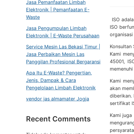
Jasa Pemanfaatan Limbah
Elektronik | Pemanfaatan E-
Waste
ISO adalah
ISO berfun
Jasa Pengumpulan Limbah
organisasi
Elektronik | E-Waste Perusahaan
Konsultan 
Service Mesin Las Bekasi Timur |
Kami menye
Jasa Perbaikan Mesin Las
45001, IS
Panggilan Profesional Bergaransi
memenuhi 
Apa Itu E-Waste? Pengertian,
Jenis, Dampak & Cara
Kami meny
Pengelolaan Limbah Elektronik
akan memb
diberikan.
vendor jas almamater Jogja
sertifikat 
Kami juga
Recent Comments
mengurang
persyarat