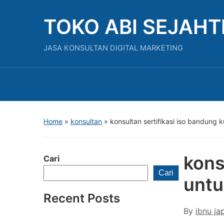
TOKO ABI SEJAH
JASA KONSULTAN DIGITAL MARKETING
Home
»
konsultan
»
konsultan sertifikasi iso bandung k
kons
Cari
Cari
untu
Recent Posts
By
ibnu ja