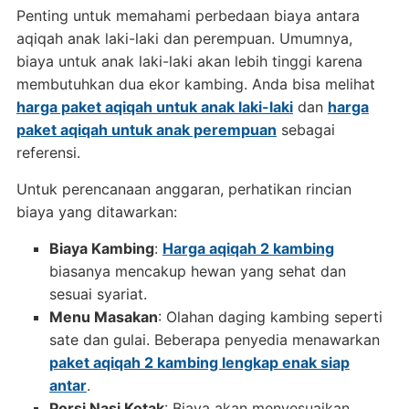
Penting untuk memahami perbedaan biaya antara
aqiqah anak laki-laki dan perempuan. Umumnya,
biaya untuk anak laki-laki akan lebih tinggi karena
membutuhkan dua ekor kambing. Anda bisa melihat
harga paket aqiqah untuk anak laki-laki
dan
harga
paket aqiqah untuk anak perempuan
sebagai
referensi.
Untuk perencanaan anggaran, perhatikan rincian
biaya yang ditawarkan:
Biaya Kambing
:
Harga aqiqah 2 kambing
biasanya mencakup hewan yang sehat dan
sesuai syariat.
Menu Masakan
: Olahan daging kambing seperti
sate dan gulai. Beberapa penyedia menawarkan
paket aqiqah 2 kambing lengkap enak siap
antar
.
Porsi Nasi Kotak
: Biaya akan menyesuaikan